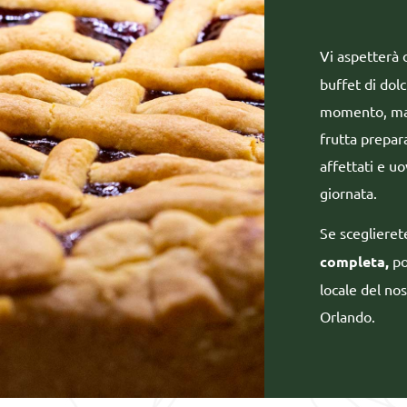
Vi aspetterà
buffet di dolc
momento, marm
frutta prepara
affettati e uo
giornata.
Se sceglieret
completa,
po
locale del nos
Orlando.