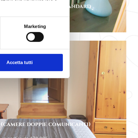
ia o matrimoniale strandard
a partire da 90,00€
Marketing
Accetta tutti
 (camere doppie comunicanti)
a partire da 170,00€