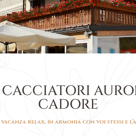
 CACCIATORI AURO
CADORE
 vacanza relax, in armonia con voi stessi e l’