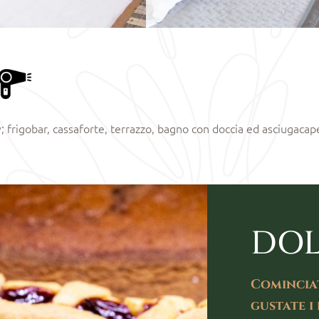
frigobar, cassaforte, terrazzo, bagno con doccia ed asciugacapel
DOL
Cominciat
gustate i 