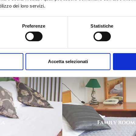
Camera dopp
lizzo dei loro servizi.
Preferenze
Statistiche
Accetta selezionati
la
Family room