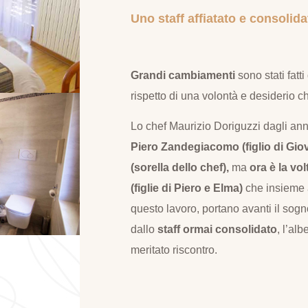
Uno staff affiatato e consolida
Grandi cambiamenti
sono stati fatt
rispetto di una volontà e desiderio ch
Lo chef Maurizio Doriguzzi dagli anni 
Piero Zandegiacomo (figlio di Giova
(sorella dello chef),
ma
ora è la vo
(figlie di Piero e Elma)
che insieme 
questo lavoro, portano avanti il so
dallo
staff ormai consolidato
, l’alb
meritato riscontro.