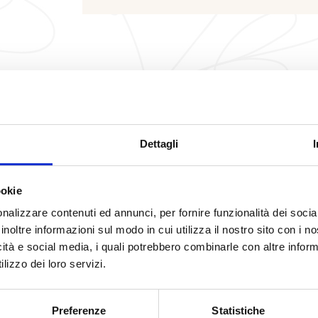
RECENSIONI
Dettagli
Lasciamo che a parlare siano i nostri ospiti
ookie
MARCO G
nalizzare contenuti ed annunci, per fornire funzionalità dei socia
Tripadvisor
inoltre informazioni sul modo in cui utilizza il nostro sito con i 
icità e social media, i quali potrebbero combinarle con altre inform
re ad avere una grande professionalità nel servizio, i piatti ben 
lizzo dei loro servizi.
vivamente a tutti di provare, qualità prezzo più che giusto. Grazi
Preferenze
Statistiche