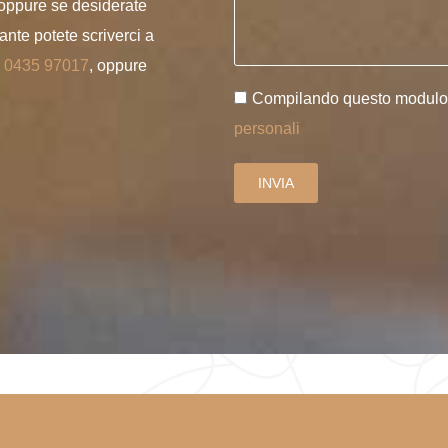
 oppure se desiderate
nte potete scriverci a
o
0435 97017
, oppure
Compilando questo modulo a
personali
INVIA