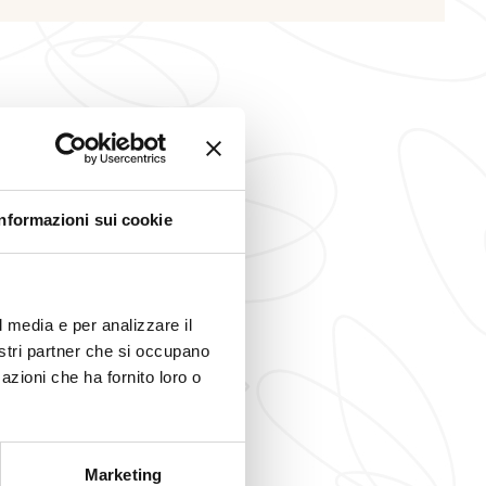
Informazioni sui cookie
l media e per analizzare il
nostri partner che si occupano
azioni che ha fornito loro o
presentati sono eccezionali, da
Il buon albergo di montagna!
e dell’esperienza
vista su montagne stupende, 
Marketing