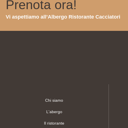
Prenota ora!
Vi aspettiamo all’Albergo Ristorante Cacciatori
Chi siamo
L'abergo
Il ristorante