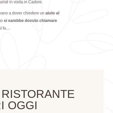
risti in visita in Cadore.
rovano a dover chiedere un
aiuto al
rgo
si sarebbe dovuto chiamare
sì fu…
 RISTORANTE
I OGGI