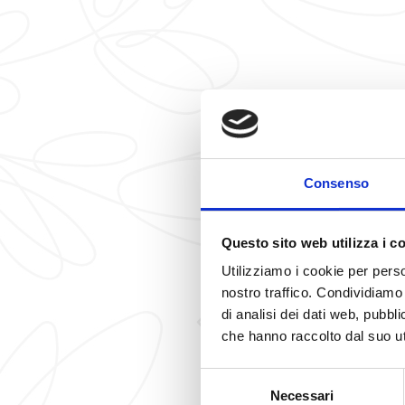
Consenso
Questo sito web utilizza i c
Utilizziamo i cookie per perso
nostro traffico. Condividiamo 
di analisi dei dati web, pubbl
o amico a 4 zampe, personale
Ristorante davvero ottimo, olt
che hanno raccolto dal suo uti
 con ampia scelta di dolce e
urlo. Consiglio 
rzioni abbondanti e cucinate
Selezione
Necessari
del